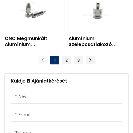
CNC Megmunkált
Alumínium
Alumínium
Szelepcsatlakozó
Csatlakozóelemek
Alkatrészek
1
2
3
Küldje El Ajánlatkérését
Név
Email
Telefon