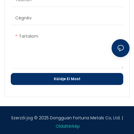
Cégnév
Tartalom
Küldje El Most
Szerzői jog © 2025 Dongguan Fortuna Metals Co, Ltd. |
Oldaltérkép