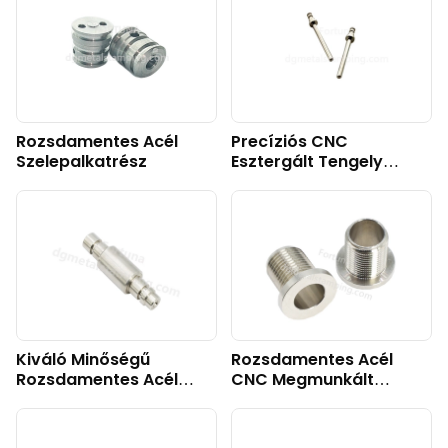
Rozsdamentes Acél
Precíziós CNC
Szelepalkatrész
Esztergált Tengely
Autóipari
Csatlakozásokhoz
Kiváló Minőségű
Rozsdamentes Acél
Rozsdamentes Acél
CNC Megmunkált
Fogaskerék-Tengely
Alkatrészcsavarok
Autóipari
Felhasználásra