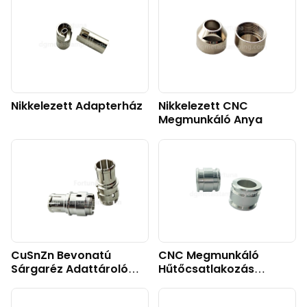
Nikkelezett Adapterház
Nikkelezett CNC
Megmunkáló Anya
CuSnZn Bevonatú
CNC Megmunkáló
Sárgaréz Adattároló
Hűtőcsatlakozás
Ház
Autóiparhoz