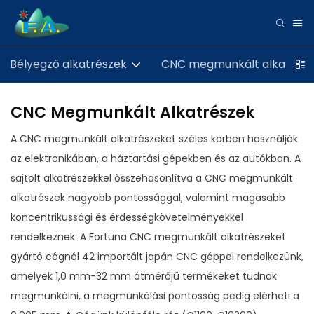
Bélyegző alkatrészek
CNC megmunkált alkatrész
CNC Megmunkált Alkatrészek
A CNC megmunkált alkatrészeket széles körben használják
az elektronikában, a háztartási gépekben és az autókban. A
sajtolt alkatrészekkel összehasonlítva a CNC megmunkált
alkatrészek nagyobb pontossággal, valamint magasabb
koncentrikussági és érdességkövetelményekkel
rendelkeznek. A Fortuna CNC megmunkált alkatrészeket
gyártó cégnél 42 importált japán CNC géppel rendelkezünk,
amelyek 1,0 mm-32 mm átmérőjű termékeket tudnak
megmunkálni, a megmunkálási pontosság pedig elérheti a