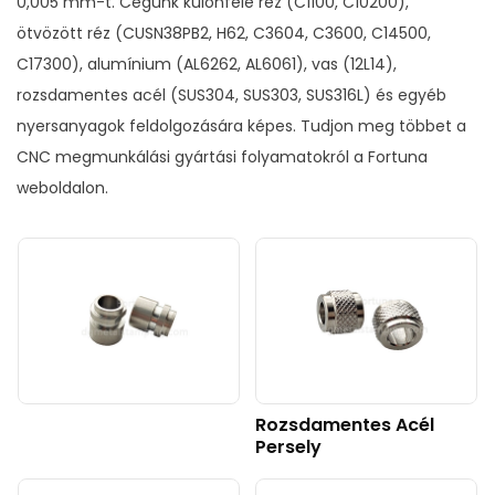
0,005 mm-t. Cégünk különféle réz (C1100, C10200),
ötvözött réz (CUSN38PB2, H62, C3604, C3600, C14500,
C17300), alumínium (AL6262, AL6061), vas (12L14),
rozsdamentes acél (SUS304, SUS303, SUS316L) és egyéb
nyersanyagok feldolgozására képes. Tudjon meg többet
a
CNC megmunkálási
gyártási folyamatokról a Fortuna
weboldalon.
Rozsdamentes Acél
Persely