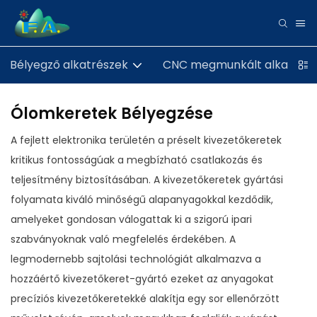
Bélyegző alkatrészek
CNC megmunkált alkatrész
Ólomkeretek Bélyegzése
A fejlett elektronika területén a préselt kivezetőkeretek
kritikus fontosságúak a megbízható csatlakozás és
teljesítmény biztosításában. A kivezetőkeretek gyártási
folyamata kiváló minőségű alapanyagokkal kezdődik,
amelyeket gondosan válogattak ki a szigorú ipari
szabványoknak való megfelelés érdekében. A
legmodernebb sajtolási technológiát alkalmazva a
hozzáértő kivezetőkeret-gyártó ezeket az anyagokat
precíziós kivezetőkeretekké alakítja egy sor ellenőrzött