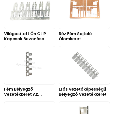
Világosított Ón CLIP
Réz Fém Sajtoló
Kapcsok Bevonása
Ólomkeret
Fém Bélyegző
Erős Vezetőképességű
Vezetékkeret Az
Bélyegző Vezetékkeret
Aljzathoz Rögzített