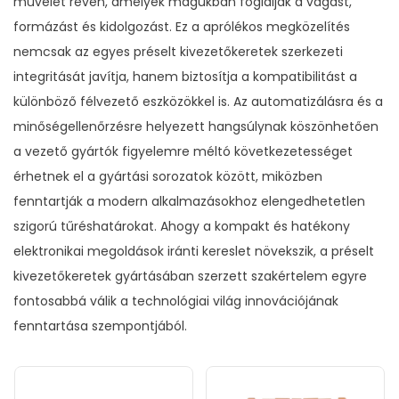
művelet révén, amelyek magukban foglalják a vágást,
formázást és kidolgozást. Ez a aprólékos megközelítés
nemcsak az egyes préselt kivezetőkeretek szerkezeti
integritását javítja, hanem biztosítja a kompatibilitást a
különböző félvezető eszközökkel is. Az automatizálásra és a
minőségellenőrzésre helyezett hangsúlynak köszönhetően
a vezető gyártók figyelemre méltó következetességet
érhetnek el a gyártási sorozatok között, miközben
fenntartják a modern alkalmazásokhoz elengedhetetlen
szigorú tűréshatárokat. Ahogy a kompakt és hatékony
elektronikai megoldások iránti kereslet növekszik, a préselt
kivezetőkeretek gyártásában szerzett szakértelem egyre
fontosabbá válik a technológiai világ innovációjának
fenntartása szempontjából.