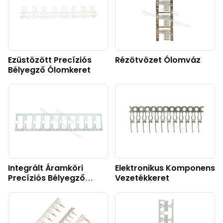
Ezüstözött Precíziós
Rézötvözet Ólomváz
Bélyegző Ólomkeret
Integrált Áramköri
Elektronikus Komponens
Precíziós Bélyegző
Vezetékkeret
Vezetékkeret