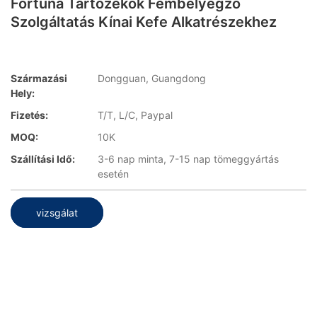
Fortuna Tartozékok Fémbélyegző
Szolgáltatás Kínai Kefe Alkatrészekhez
Származási
Dongguan, Guangdong
Hely:
Fizetés:
T/T, L/C, Paypal
MOQ:
10K
Szállítási Idő:
3-6 nap minta, 7-15 nap tömeggyártás
esetén
vizsgálat