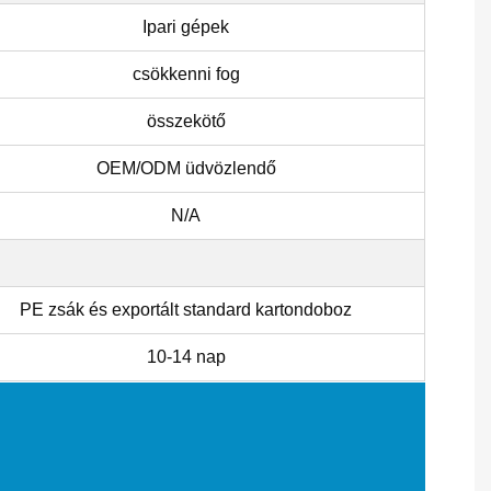
Ipari gépek
csökkenni fog
összekötő
OEM/ODM üdvözlendő
N/A
PE zsák és exportált standard kartondoboz
10-14 nap