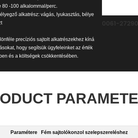
e 80
-100 alkalommal/perc.
élyegző alkatrész: vágás, lyukasztás, bélye
0061-2729
t
nféle precíziós sajtolt alkatrészekhez kíná
ásokat, hogy segítsük ügyfeleinket az érték
ben és a költségek csökkentésében.
ODUCT PARAMET
Paramétere
Fém sajtolókonzol szelepszereléshez