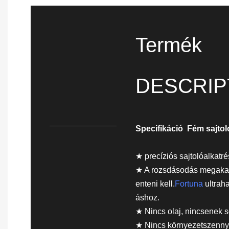
Termék
DESCRIP
Specifikáció
Fém sajtol
★ precíziós sajtolóalkat
★ A rozsdásodás megakad
enteni kell.
Fortuna
ultraha
áshoz.
★ Nincs olaj, nincsenek s
★ Nincs környezetszenny