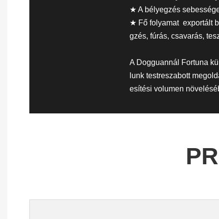
★ A bélyegzés sebesség
★ Fő folyamat exportált b
gzés, fúrás, csavarás, tesz
A Dogguannál Fortuna külö
lunk testreszabott megold
esítési volumen növelésé
PR