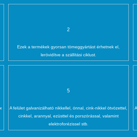
2
Ezek a termékek gyorsan tömeggyártást érhetnek el,
lerövidítve a szállítási ciklust.
5
x
A felület galvanizálható nikkellel, ónnal, cink-nikkel ötvözettel,
A
cinkkel, arannyal, ezüsttel és porszórással, valamint
elektroforézissel stb.