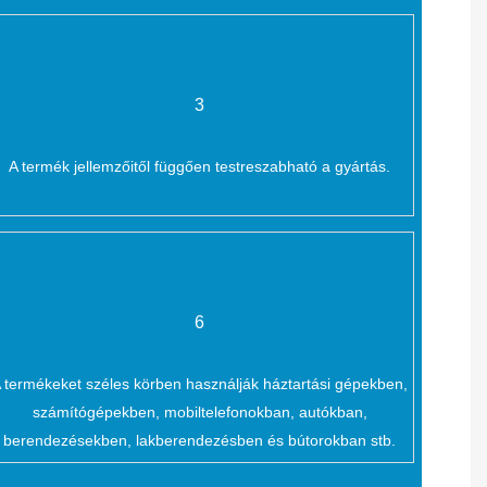
3
A termék jellemzőitől függően testreszabható a gyártás.
6
 termékeket széles körben használják háztartási gépekben,
számítógépekben, mobiltelefonokban, autókban,
berendezésekben, lakberendezésben és bútorokban stb.