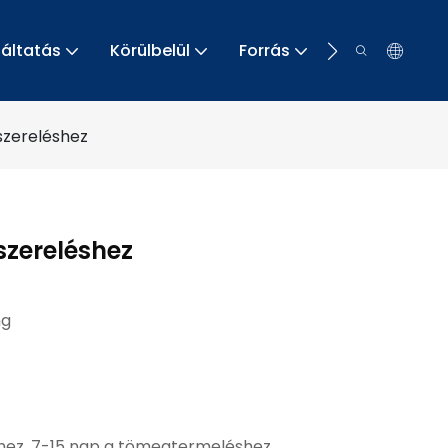
gáltatás
Körülbelül
Forrás
Kapcsolat
szereléshez
szereléshez
ng
hez, 7-15 nap a tömegtermeléshez