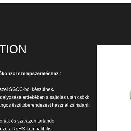
TION
ókonzol szelepszereléshez
:
részei SGCC-ből készülnek.
ályozása érdekében a sajtolás után csökk
ngos tisztítóberendezést használ zsírtalanít
orják és szárazon tartandó.
ezés. RoHS-kompatibilis.