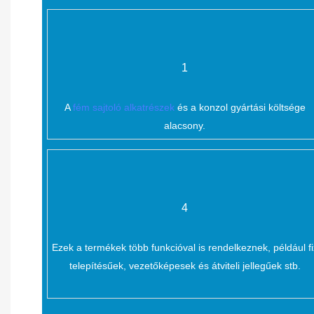
1
A
fém sajtoló alkatrészek
és a konzol gyártási költsége
alacsony.
4
Ezek a termékek több funkcióval is rendelkeznek, például fi
telepítésűek, vezetőképesek és átviteli jellegűek stb.