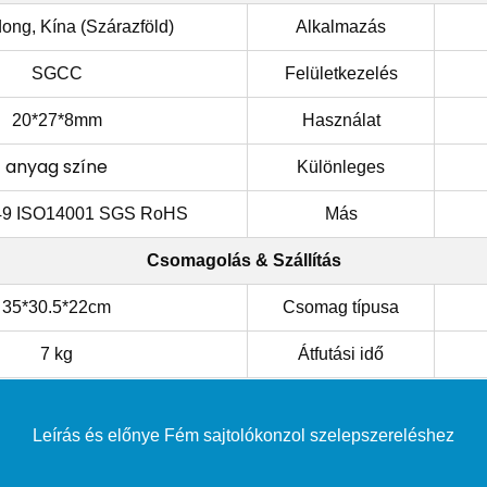
ng, Kína (Szárazföld)
Alkalmazás
SGCC
Felületkezelés
20*27*8mm
Használat
anyag színe
Különleges
49 ISO14001 SGS RoHS
Más
Csomagolás & Szállítás
35*30.5*22cm
Csomag típusa
7 kg
Átfutási idő
Leírás és előnye
Fém sajtolókonzol szelepszereléshez