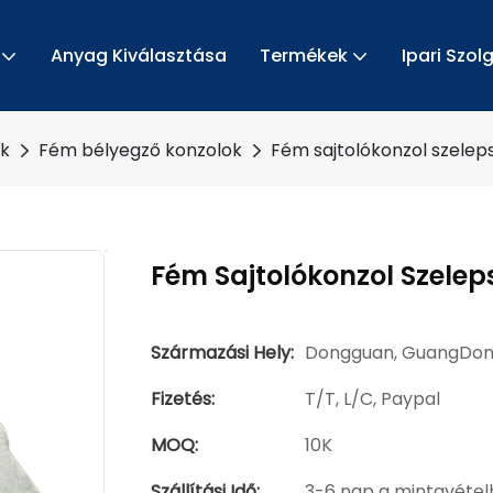
Anyag Kiválasztása
Termékek
Ipari Szol
ek
Fém bélyegző konzolok
Fém sajtolókonzol szelep
Fém Sajtolókonzol Szelep
Származási Hely:
Dongguan, GuangDo
Fizetés:
T/T, L/C, Paypal
MOQ:
10K
Szállítási Idő:
3-6 nap a mintavétel