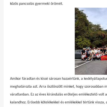
közös pancsolás gyermeki örömét.
Amikor fáradtan és kissé sárosan hazaértünk, a kedélyállapotu
meghatározta azt. Arra ösztönzött minket, hogy szorosabban m
váratlanban. Ez az éves kirándulás erőteljes emlékeztető volt 
kalandhoz. Erősebb kötelékekkel és emlékekkel tértünk vissza, 