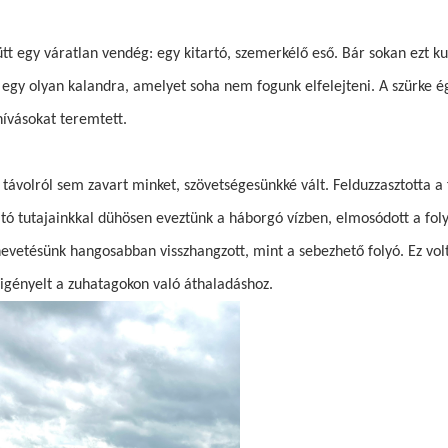
ütt egy váratlan vendég: egy kitartó, szemerkélő eső. Bár sokan ezt k
 egy olyan kalandra, amelyet soha nem fogunk elfelejteni. A szürke é
ihívásokat teremtett.
 távolról sem zavart minket, szövetségesünkké vált. Felduzzasztotta a 
tó tutajainkkal dühösen eveztünk a háborgó vízben, elmosódott a foly
 nevetésünk hangosabban visszhangzott, mint a sebezhető folyó. Ez vol
 igényelt a zuhatagokon való áthaladáshoz.