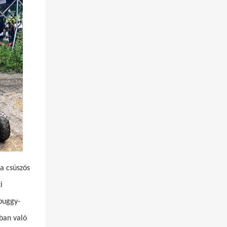
a csúszós
i
 buggy-
rban való