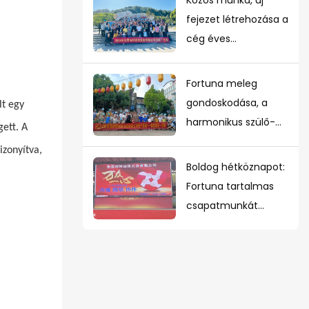
fejezet létrehozása a
cég éves
turizmusában
Fortuna meleg
gondoskodása, a
lt egy
harmonikus szülő-
gett. A
gyerek kapcsolat
izonyítva,
elősegítése
Boldog hétköznapot:
Fortuna tartalmas
csapatmunkát
szervezett
márciusban