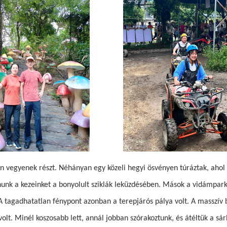
n vegyenek részt. Néhányan egy közeli hegyi ösvényen túráztak, ahol 
anunk a kezeinket a bonyolult sziklák leküzdésében. Mások a vidámpark
 A tagadhatatlan fénypont azonban a terepjárós pálya volt. A masszív
olt. Minél koszosabb lett, annál jobban szórakoztunk, és átéltük a sá