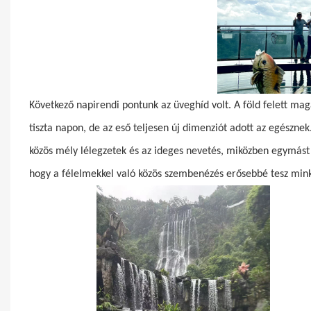
Következő napirendi pontunk az üveghíd volt. A föld felett ma
tiszta napon, de az eső teljesen új dimenziót adott az egésznek
közös mély lélegzetek és az ideges nevetés, miközben egymást b
hogy a félelmekkel való közös szembenézés erősebbé tesz mink