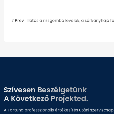
Prev
Szívesen Beszélgetünk
A Következő Projekted.
A Fortuna professzionális értékesítés utáni szervizcsa