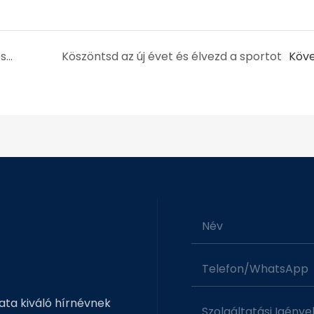
Illatos a rizsgombó levelek, a sárkányhajó fesztivál érzése erős
Köszöntsd az új évet és élvezd a sportot
Köv
Név
Telefon/WhatsApp
pata kiváló hírnévnek