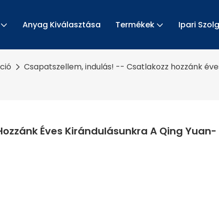
Anyag Kiválasztása
Termékek
Ipari Szol
áció
Csapatszellem, indulás! -- Csatlakozz hozzánk év
 Hozzánk Éves Kirándulásunkra A Qing Yuan-