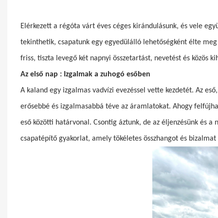
Elérkezett a régóta várt éves céges kirándulásunk, és vele egy
tekinthetik, csapatunk egy egyedülálló lehetőségként élte meg
friss, tiszta levegő két napnyi összetartást, nevetést és közös k
Az első nap
: Izgalmak a zuhogó esőben
A kaland egy izgalmas vadvízi evezéssel vette kezdetét. Az eső,
erősebbé és izgalmasabbá téve az áramlatokat. Ahogy felfújha
eső közötti határvonal. Csontig áztunk, de az éljenzésünk és a
csapatépítő gyakorlat, amely tökéletes összhangot és bizalmat