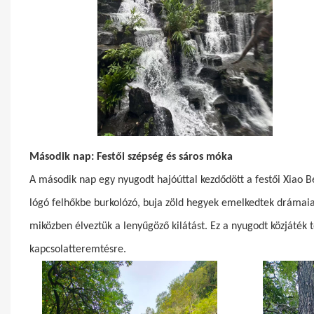
Második nap: Festői szépség és sáros móka
A második nap egy nyugodt hajóúttal kezdődött a festői Xiao Be
lógó felhőkbe burkolózó, buja zöld hegyek emelkedtek drámaian
miközben élveztük a lenyűgöző kilátást. Ez a nyugodt közjáték t
kapcsolatteremtésre.