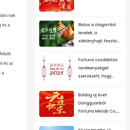
boldog véget ért.
udarcnak
Illatos a rizsgombó
g és a
levelek, a
sárkányhajó fesztivál
érzése erős
folyót,
Fortuna csodálatos
ó és az
tevékenységet
t a
szervezett, hogy
boldog új évet
lehessen
Boldog új évet
Dongguanból
Fortuna Metals Co.,
Ltd
Közös munka, új