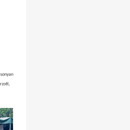
acsonyan
rzott,