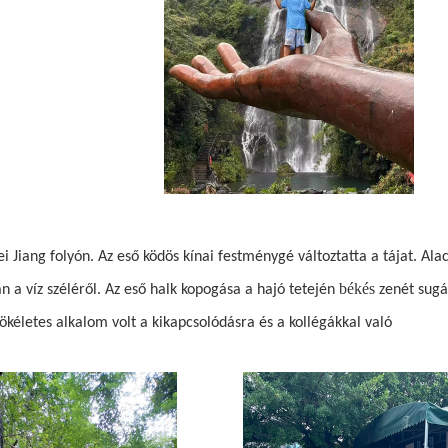
i Jiang folyón. Az eső ködös kínai festménygé változtatta a tájat. Al
békés
 a víz széléről. Az eső halk kopogása a hajó tetején
zenét sugá
ökéletes alkalom volt a kikapcsolódásra és a kollégákkal való