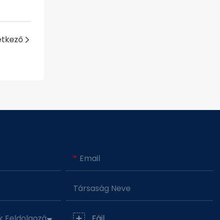
etkező
Email
Társaság Neve
Szolgáltatási Igények Feldolgozása
Fájl