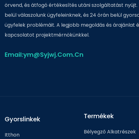
örvend, és átfogó értékesítés utáni szolgáltatást nyújt. 
belül válaszolunk ügyfeleinknek, és 24 órán belül gyor
ügyfelek problémáit. A legjobb megoldás és árajánlat 
kapcsolatot projektmérnökünkkel.
Email:ym@Syjwj.Com.Cn
Termékek
Gyorslinkek
Bélyegző Alkatrészek
Itthon