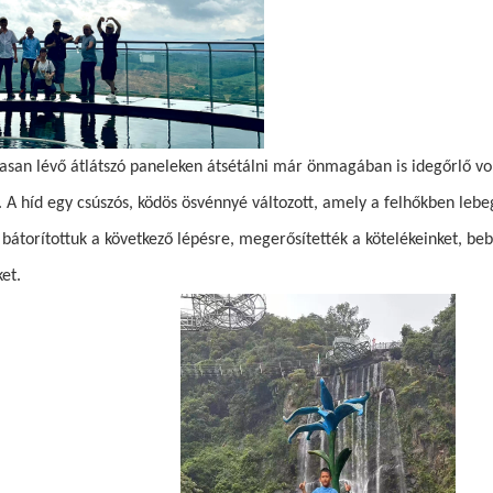
gasan lévő átlátszó paneleken átsétálni már önmagában is idegőrlő vo
. A híd egy csúszós, ködös ösvénnyé változott, amely a felhőkben lebe
átorítottuk a következő lépésre, megerősítették a kötelékeinket, beb
et.