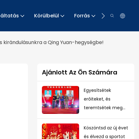
gáltatás
Körülbelül
Forrás
Kapcsolat
es kirándulásunkra a Qing Yuan-hegységbe!
Ajánlott Az Ön Számára
Egyesítsétek
erőiteket, és
teremtsétek meg
közösen a jövőt –
2025-ben a Fortuna
Köszöntsd az új évet
éves vacsorája
és élvezd a sportot