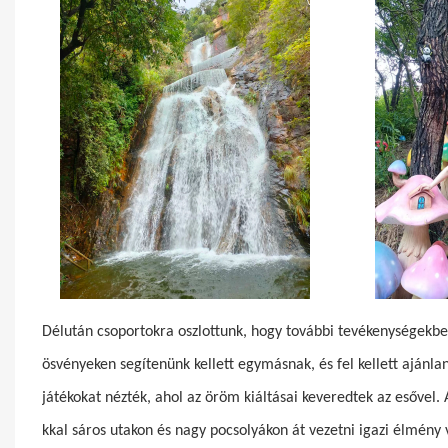
Délután csoportokra oszlottunk, hogy további tevékenységekbe
ösvényeken segítenünk kellett egymásnak, és fel kellett ajánl
játékokat nézték, ahol az öröm kiáltásai keveredtek az esővel.
kkal sáros utakon és nagy pocsolyákon át vezetni igazi élmény v