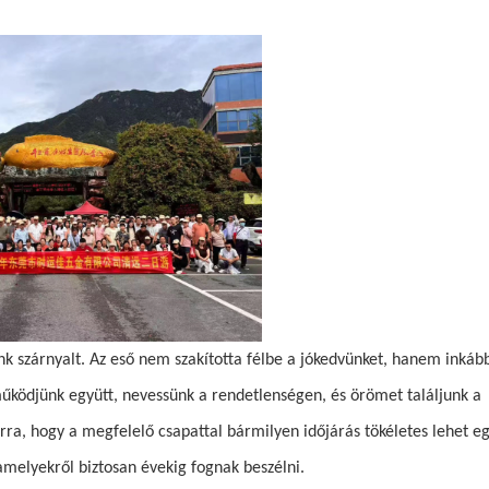
nk szárnyalt. Az eső nem szakította félbe a jókedvünket, hanem inkáb
űködjünk együtt, nevessünk a rendetlenségen, és örömet találjunk a
arra, hogy a megfelelő csapattal bármilyen időjárás tökéletes lehet e
amelyekről biztosan évekig fognak beszélni.