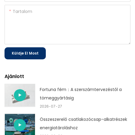
Tartalom
Küldje El Most
Ajánlott
Fortuna fém：A szerszámtervezéstől a
tömeggyártásig
2026
07
27
Összeszerelő csatlakozócsap-alkatrészek
energiatároláshoz